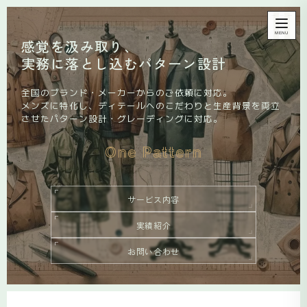
MENU
感覚を汲み取り、
実務に落とし込むパターン設計
全国のブランド・メーカーからのご依頼に対応。
メンズに特化し、ディテールへのこだわりと生産背景を両立
させたパターン設計・グレーディングに対応。
One Pattern
サービス内容
実績紹介
お問い合わせ