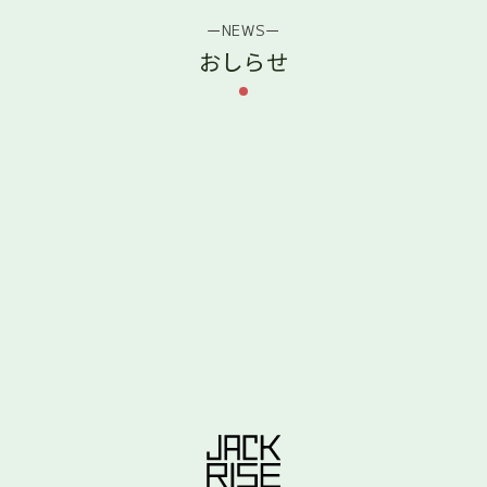
ーNEWSー
おしらせ
[%title%]
More